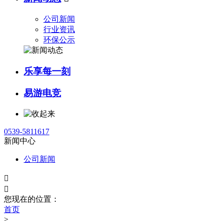
公司新闻
行业资讯
环保公示
乐享每一刻
易游电竞
0539-5811617
新闻中心
公司新闻


您现在的位置：
首页
>