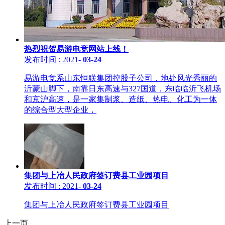
热烈祝贺易游电竞网站上线！
发布时间
: 2021
-
03-24
易游电竞系山东恒联集团控股子公司，地处风光秀丽的
沂蒙山脚下，南靠日东高速与327国道，东临临沂飞机场
和京沪高速，是一家集制浆、造纸、热电、化工为一体
的综合型大型企业，
集团与上冶人民政府签订费县工业园项目
发布时间
: 2021
-
03-24
集团与上冶人民政府签订费县工业园项目
上一页