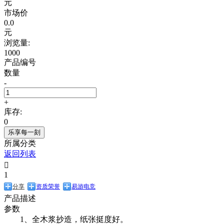
元
市场价
0.0
元
浏览量:
1000
产品编号
数量
-
+
库存:
0
乐享每一刻
所属分类
返回列表

1
分享
资质荣誉
易游电竞
产品描述
参数
1、全木浆抄造，纸张挺度好。