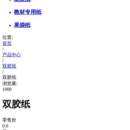
教材专用纸
果袋纸
位置:
首页
/
产品中心
/
双胶纸
/
双胶纸
浏览量:
1000
双胶纸
零售价
0.0