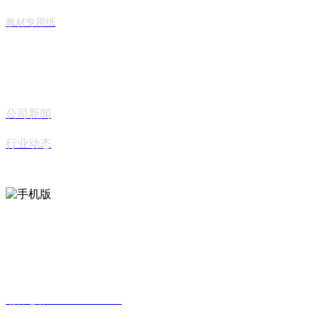
教材专用纸
新闻动态
公司新闻
行业动态
关注官方手机站
易游电竞
销售电话：0539-5811617