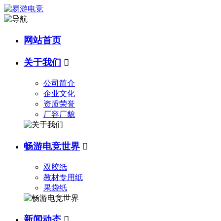
网站首页
关于我们

公司简介
企业文化
资质荣誉
厂容厂貌
畅游电竞世界

双胶纸
教材专用纸
果袋纸
新闻动态
