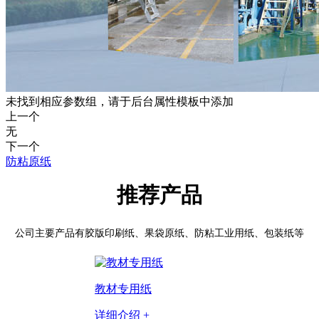
未找到相应参数组，请于后台属性模板中添加
上一个
无
下一个
防粘原纸
推荐产品
公司主要产品有胶版印刷纸、果袋原纸、防粘工业用纸、包装纸等
教材专用纸
详细介绍 +